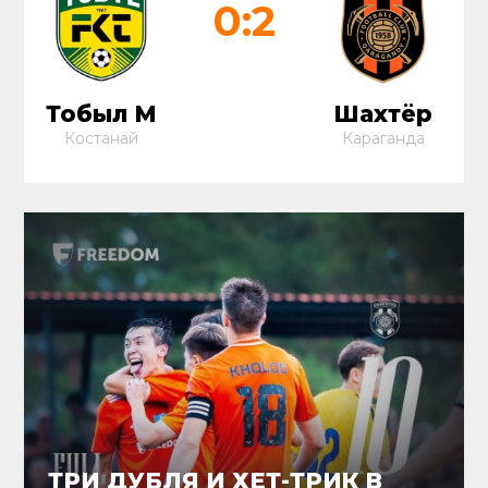
0:2
Тобыл М
Шахтёр
Костанай
Караганда
ТРИ ДУБЛЯ И ХЕТ-ТРИК В