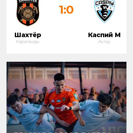
1:0
Шахтёр
Каспий М
Караганды
Актау