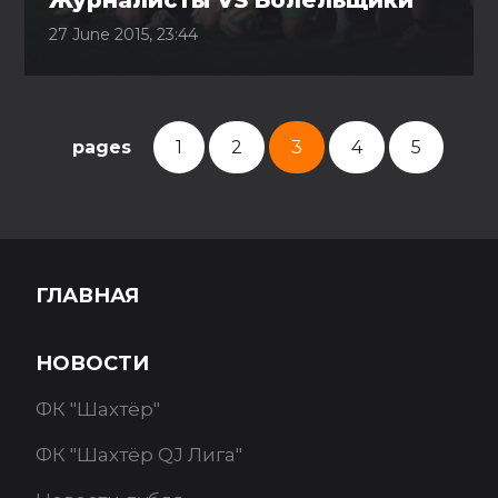
Журналисты VS Болельщики
27 June 2015, 23:44
pages
1
2
3
4
5
ГЛАВНАЯ
НОВОСТИ
ФК "Шахтёр"
ФК "Шахтёр QJ Лига"