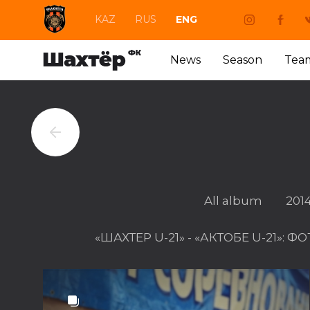
KAZ
RUS
ENG
News
Season
Tea
All album
201
«ШАХТЕР U-21» - «АКТОБЕ U-21»: 