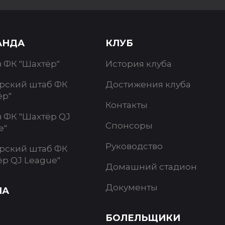
АНДА
КЛУБ
в ФК "Шахтёр"
История клуба
рский штаб ФК
Достижения клуба
ёр"
Контакты
в ФК "Шахтёр QJ
Спонсоры
e"
Руководство
рский штаб ФК
ёр QJ League"
Домашний стадион
Документы
ИА
БОЛЕЛЬЩИКИ