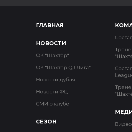
ГЛАВНАЯ
КОМ
Соста
НОВОСТИ
Трене
ФК "Шахтёр"
"Шахт
ФК "Шахтёр QJ Лига"
Соста
Leagu
Новости дубля
Трене
Новости ФЦ
"Шахт
СМИ о клубе
МЕД
СЕЗОН
Видео