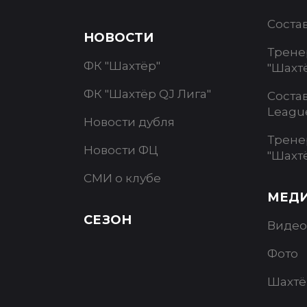
Соста
НОВОСТИ
Трене
ФК "Шахтёр"
"Шахт
ФК "Шахтёр QJ Лига"
Соста
Leagu
Новости дубля
Трене
Новости ФЦ
"Шахт
СМИ о клубе
МЕД
СЕЗОН
Видео
Фото
Шахтё