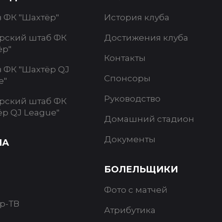
в ФК "Шахтёр"
История клуба
рский штаб ФК
Достижения клуба
ёр"
Контакты
в ФК "Шахтёр QJ
Спонсоры
e"
Руководство
рский штаб ФК
ёр QJ League"
Домашний стадион
Документы
ИА
БОЛЕЛЬЩИКИ
Фото с матчей
р-ТВ
Атрибутика