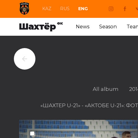
KAZ
RUS
ENG
News
Season
Tea
All album
201
«ШАХТЕР U-21» - «АКТОБЕ U-21»: 