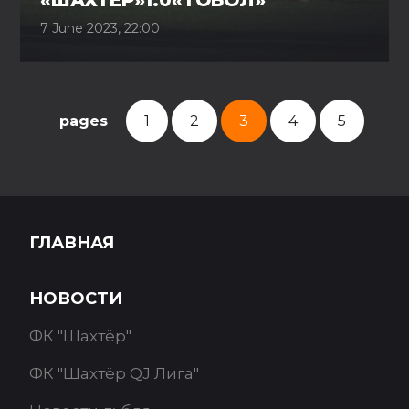
«ШАХТЕР»1:0«ТОБОЛ»
7 June 2023, 22:00
pages
1
2
3
4
5
ГЛАВНАЯ
НОВОСТИ
ФК "Шахтёр"
ФК "Шахтёр QJ Лига"