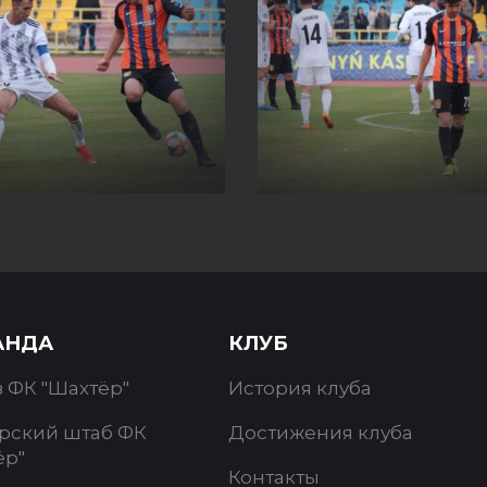
АНДА
КЛУБ
в ФК "Шахтёр"
История клуба
рский штаб ФК
Достижения клуба
ёр"
Контакты