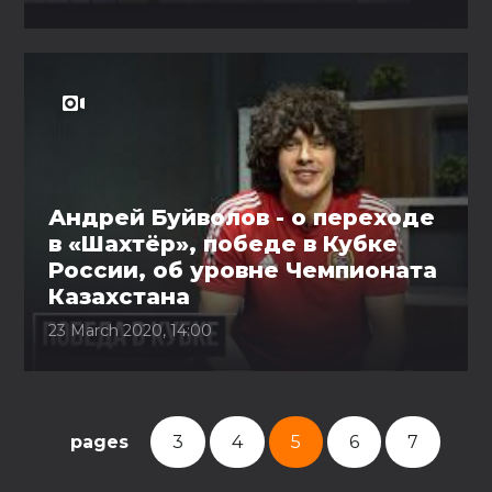
Андрей Буйволов - о переходе
в «Шахтёр», победе в Кубке
России, об уровне Чемпионата
Казахстана
23 March 2020, 14:00
pages
3
4
5
6
7