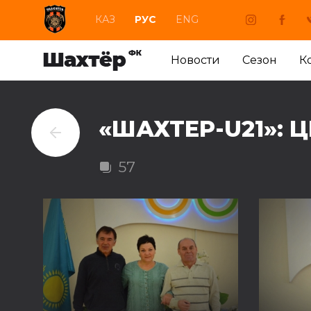
КАЗ
РУС
ENG
Новости
Сезон
К
«ШАХТЕР-U21»:
57