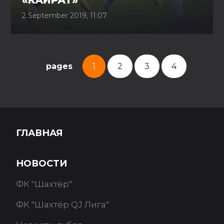
«КАЙРАТ»
2 September 2019, 11:07
pages
1
2
3
4
ГЛАВНАЯ
НОВОСТИ
ФК "Шахтёр"
ФК "Шахтёр QJ Лига"