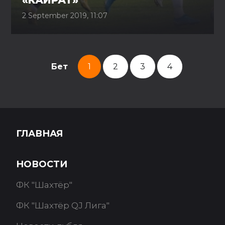
«КАЙРАТ»
2 September 2019, 11:07
Бет
1
2
3
4
ГЛАВНАЯ
НОВОСТИ
ФК "Шахтёр"
ФК "Шахтёр QJ Лига"