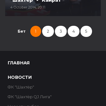
"Шахтер" - "Кайрат"
4 October 2014, 20:11
Бет
1
2
3
4
5
ГЛАВНАЯ
НОВОСТИ
ФК "Шахтёр"
ФК "Шахтёр QJ Лига"