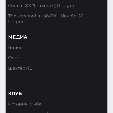
Состав ФК "Шахтёр QJ League"
Тренерский штаб ФК "Шахтёр QJ
League"
МЕДИА
Видео
Фото
Шахтёр-ТВ
КЛУБ
История клуба