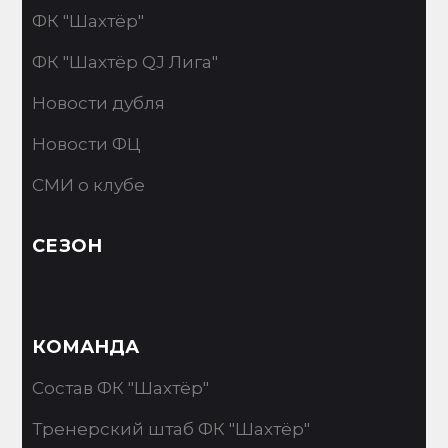
ФК "Шахтёр"
ФК "Шахтёр QJ Лига"
Новости дубля
Новости ФЦ
СМИ о клубе
СЕЗОН
КОМАНДА
Состав ФК "Шахтёр"
Тренерский штаб ФК "Шахтёр"