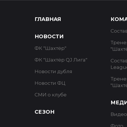
ГЛАВНАЯ
КОМ
Соста
НОВОСТИ
Трене
ФК "Шахтёр"
"Шахт
ФК "Шахтёр QJ Лига"
Соста
Leagu
Новости дубля
Трене
Новости ФЦ
"Шахт
СМИ о клубе
МЕД
СЕЗОН
Видео
Фото