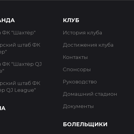
АНДА
КЛУБ
в ФК "Шахтёр"
История клуба
рский штаб ФК
Достижения клуба
ёр"
Контакты
в ФК "Шахтёр QJ
Спонсоры
e"
Руководство
рский штаб ФК
ёр QJ League"
Домашний стадион
Документы
ИА
БОЛЕЛЬЩИКИ