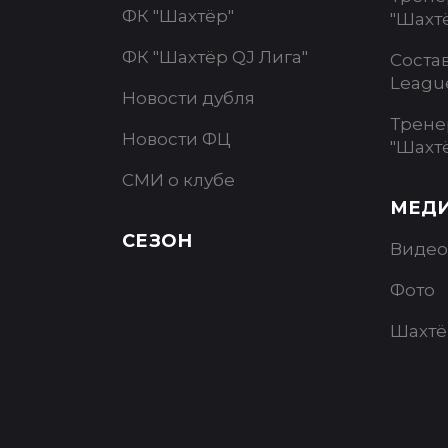
ФК "Шахтёр"
"Шахт
ФК "Шахтёр QJ Лига"
Соста
Leagu
Новости дубля
Трене
Новости ФЦ
"Шахт
СМИ о клубе
МЕД
СЕЗОН
Видео
Фото
Шахтё