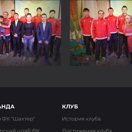
АНДА
КЛУБ
в ФК "Шахтёр"
История клуба
рский штаб ФК
Достижения клуба