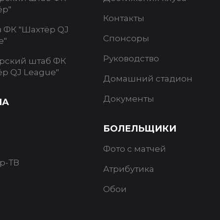
ёр"
Контакты
в ФК "Шахтёр QJ
Спонсоры
e"
Руководство
рский штаб ФК
ёр QJ League"
Домашний стадион
Документы
ИА
БОЛЕЛЬЩИКИ
Фото с матчей
р-ТВ
Атрибутика
Обои