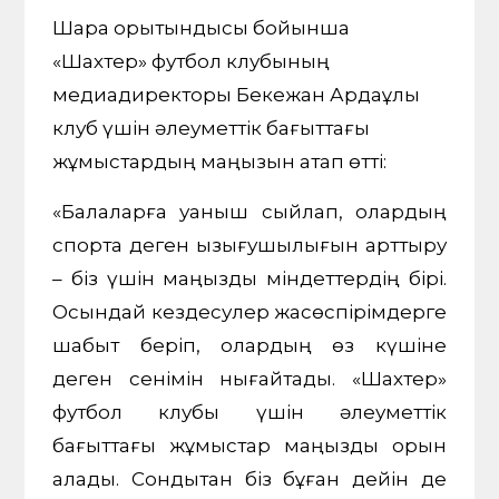
Шара қорытындысы бойынша
«Шахтер» футбол клубының
медиадиректоры Бекежан Ардақұлы
клуб үшін әлеуметтік бағыттағы
жұмыстардың маңызын атап өтті:
«Балаларға қуаныш сыйлап, олардың
спортқа деген қызығушылығын арттыру
– біз үшін маңызды міндеттердің бірі.
Осындай кездесулер жасөспірімдерге
шабыт беріп, олардың өз күшіне
деген сенімін нығайтады. «Шахтер»
футбол клубы үшін әлеуметтік
бағыттағы жұмыстар маңызды орын
алады. Сондықтан біз бұған дейін де