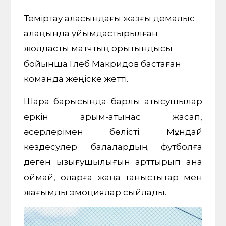
Теміртау қаласындағы жазғы демалыс
алаңында ұйымдастырылған
жолдастық матчтың қорытындысы
бойынша Глеб Макридов бастаған
команда жеңіске жетті.
Шара барысында барлық қатысушылар
еркін қарым-қатынас жасап,
әсерлерімен бөлісті. Мұндай
кездесулер балалардың футболға
деген қызығушылығын арттырып қана
қоймай, оларға жаңа таныстықтар мен
жағымды эмоциялар сыйлады.