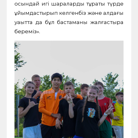
осындай игі шараларды тұрақты түрде
ұйымдастырып келгенбіз және алдағы
уақытта да бұл бастаманы жалғастыра
береміз».