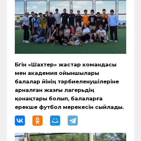
Бүгін «Шахтер» жастар командасы
мен академия ойыншылары
балалар үйінің тәрбиеленушілеріне
арналған жазғы лагерьдің
қонақтары болып, балаларға
ерекше футбол мерекесін сыйлады.