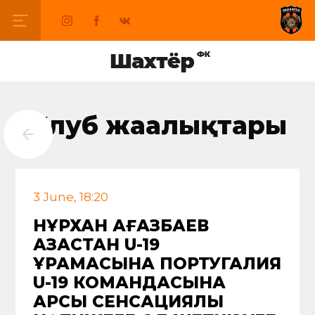
Клуб жаңалықтары
3 June, 18:20
НҰРХАН ҚАҒАЗБАЕВ
ҚАЗАҚСТАН U-19
ҚҰРАМАСЫНА ПОРТУГАЛИЯ
U-19 КОМАНДАСЫНА
ҚАРСЫ СЕНСАЦИЯЛЫҚ