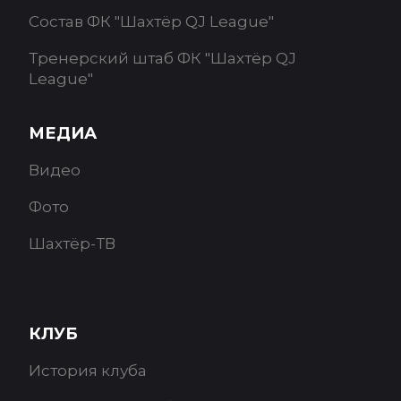
Состав ФК "Шахтёр QJ League"
Тренерский штаб ФК "Шахтёр QJ
League"
МЕДИА
Видео
Фото
Шахтёр-ТВ
КЛУБ
История клуба