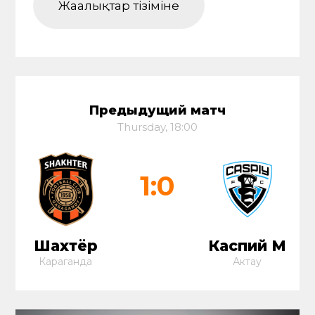
Жаңалықтар тізіміне
Предыдущий матч
Thursday, 18:00
1:0
Шахтёр
Каспий М
Караганда
Актау