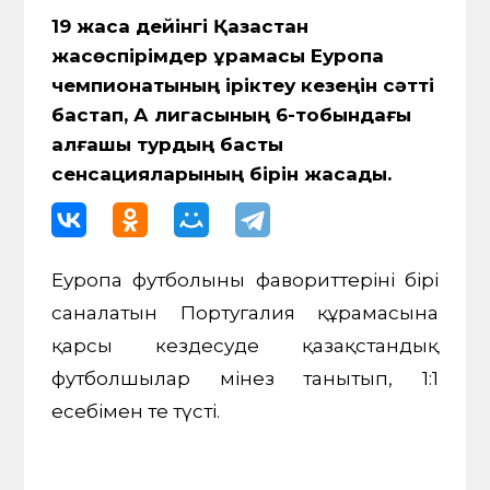
19 жасқа дейінгі Қазақстан
жасөспірімдер құрамасы Еуропа
чемпионатының іріктеу кезеңін сәтті
бастап, А лигасының 6-тобындағы
алғашқы турдың басты
сенсацияларының бірін жасады.
Еуропа футболының фавориттерінің бірі
саналатын Португалия құрамасына
қарсы кездесуде қазақстандық
футболшылар мінез танытып, 1:1
есебімен тең түсті.