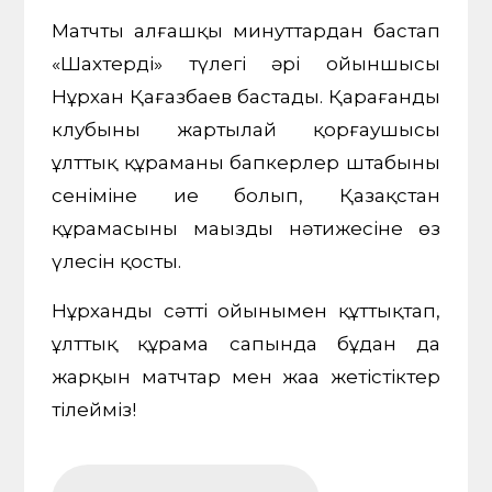
Матчты алғашқы минуттардан бастап
«Шахтердің» түлегі әрі ойыншысы
Нұрхан Қағазбаев бастады. Қарағанды
клубының жартылай қорғаушысы
ұлттық құраманың бапкерлер штабының
сеніміне ие болып, Қазақстан
құрамасының маңызды нәтижесіне өз
үлесін қосты.
Нұрханды сәтті ойынымен құттықтап,
ұлттық құрама сапында бұдан да
жарқын матчтар мен жаңа жетістіктер
тілейміз!