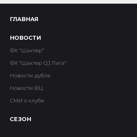
ГЛАВНАЯ
НОВОСТИ
ФК "Шахтёр"
ФК "Шахтёр QJ Лига"
Новости дубля
Новости ФЦ
СМИ о клубе
СЕЗОН