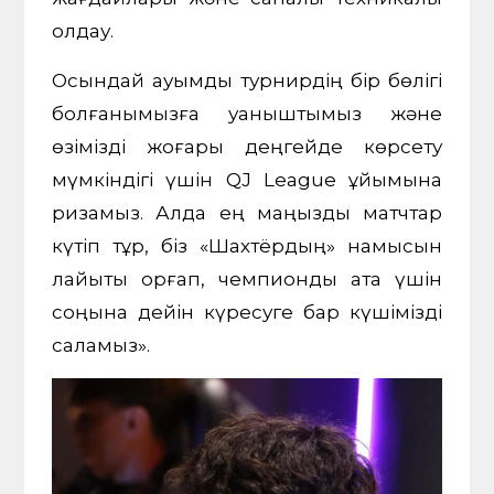
қолдау.
Осындай ауқымды турнирдің бір бөлігі
болғанымызға қуаныштымыз және
өзімізді жоғары деңгейде көрсету
мүмкіндігі үшін QJ League ұйымына
ризамыз. Алда ең маңызды матчтар
күтіп тұр, біз «Шахтёрдың» намысын
лайықты қорғап, чемпиондық атақ үшін
соңына дейін күресуге бар күшімізді
саламыз».