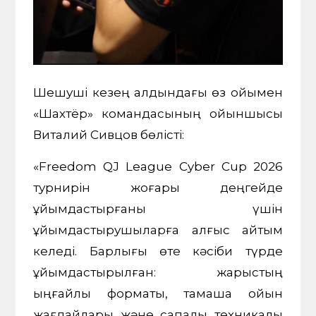
Шешуші кезең алдындағы өз ойымен
«Шахтёр» командасының ойыншысы
Виталий Сивцов бөлісті:
«Freedom QJ League Cyber Cup 2026
турнирін жоғары деңгейде
ұйымдастырғаны үшін
ұйымдастырушыларға алғыс айтқым
келеді. Барлығы өте кәсіби түрде
ұйымдастырылған: жарыстың
ыңғайлы форматы, тамаша ойын
жағдайлары және сапалы техникалық