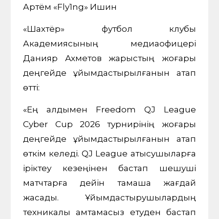
Артём «Fly1ng» Ишин
«Шахтёр» футбол клубы
Академиясының медиаофицері
Данияр Ахметов жарыстың жоғары
деңгейде ұйымдастырылғанын атап
өтті:
«Ең алдымен Freedom QJ League
Cyber Cup 2026 турнирінің жоғары
деңгейде ұйымдастырылғанын атап
өткім келеді. QJ League қатысушыларға
іріктеу кезеңінен бастап шешуші
матчтарға дейін тамаша жағдай
жасады. Ұйымдастырушылардың
техникалық қамтамасыз етуден бастап