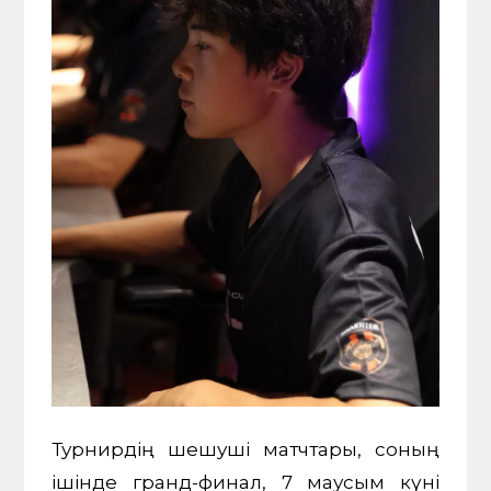
Турнирдің шешуші матчтары, соның
ішінде гранд-финал, 7 маусым күні