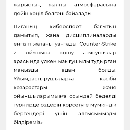
жарыстың жалпы атмосферасына
дейін көңіл бөлгені байқалады.
Лиганың киберспорт бағытын
дамытып, жаңа дисциплиналарды
енгізіп жатқаны қуантады. Counter-Strike
2 ойынына көшу қатысушылар
арасында үлкен қызығушылық тудырған
маңызды қадам болды.
Ұйымдастырушыларға кәсіби
көзқарастары және
ойыншыларымызға осындай беделді
турнирде өздерін көрсетуге мүмкіндік
бергендері үшін алғысымызды
білдіреміз».