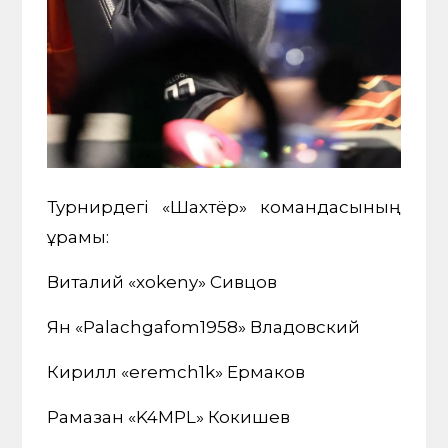
Турнирдегі «Шахтёр» командасының
құрамы:
Виталий «xokeny» Сивцов
Ян «Palachgafom1958» Владовский
Кирилл «eremch1k» Ермаков
Рамазан «K4MPL» Кокишев