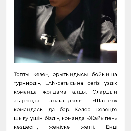
Топтық кезең қорытындысы бойынша
турнирдің LAN-сатысына сегіз үздік
команда жолдама алды. Олардың
қатарында қарағандылық «Шахтёр»
командасы да бар. Келесі кезеңге
шығу үшін біздің команда «Жайықпен»
кездесіп, жеңіске жетті. Енді