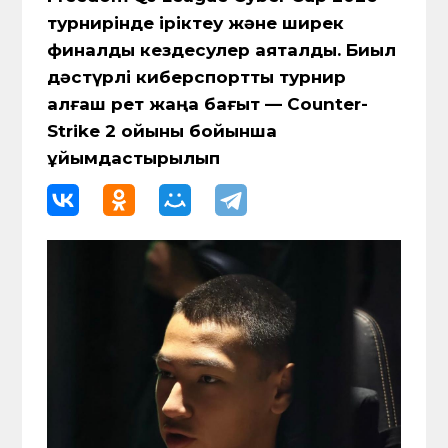
турнирінде іріктеу және ширек
финалдық кездесулер аяқталды. Биыл
дәстүрлі киберспорттық турнир
алғаш рет жаңа бағыт — Counter-
Strike 2 ойыны бойынша
ұйымдастырылып