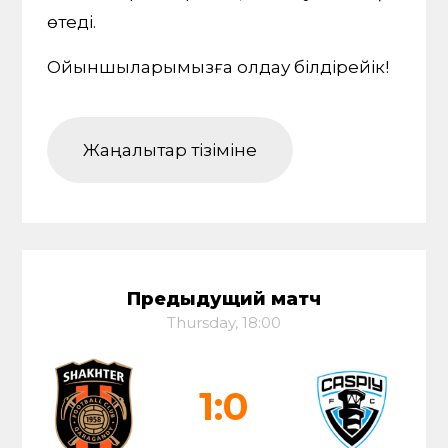
өтеді.
Ойыншыларымызға қолдау білдірейік!
Жаңалықтар тізіміне
Предыдущий матч
Thursday, 18:00
1:0