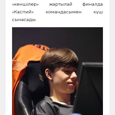
«кеншілер» жартылай финалда
«Каспий» командасымен күш
сынасады.