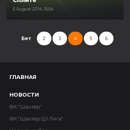
Сплите
6 August 2014, 15:54
Бет
2
3
4
5
6
ГЛАВНАЯ
НОВОСТИ
ФК "Шахтёр"
ФК "Шахтёр QJ Лига"