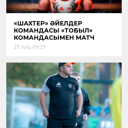
«ШАХТЕР» ӘЙЕЛДЕР
КОМАНДАСЫ «ТОБЫЛ»
КОМАНДАСЫМЕН МАТЧ
ӨТКІЗЕДІ
27 July, 09:23