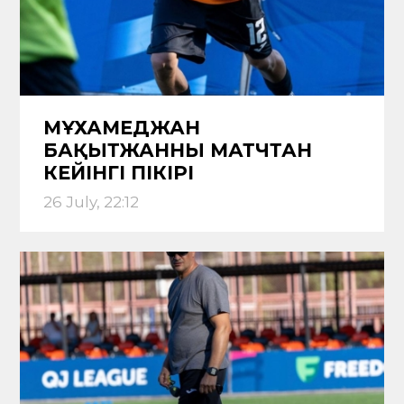
МҰХАМЕДЖАН
БАҚЫТЖАННЫҢ МАТЧТАН
КЕЙІНГІ ПІКІРІ
26 July, 22:12