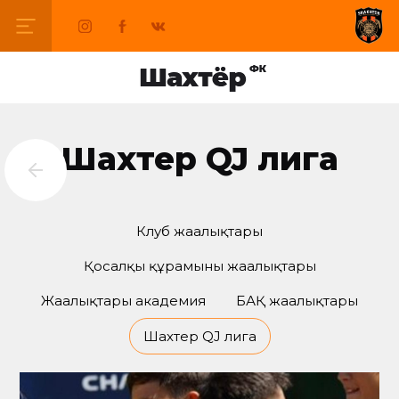
Шахтер QJ лига
Клуб жаңалықтары
Қосалқы құрамының жаңалықтары
Жаңалықтары академия
БАҚ жаңалықтары
Шахтер QJ лига