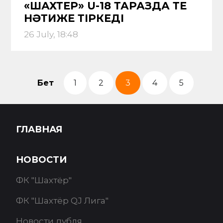
«ШАХТЕР» U-18 ТАРАЗДА ТЕҢ
НӘТИЖЕ ТІРКЕДІ
26 July, 18:48
Бет
1
2
3
4
5
ГЛАВНАЯ
НОВОСТИ
ФК "Шахтёр"
ФК "Шахтёр QJ Лига"
Новости дубля