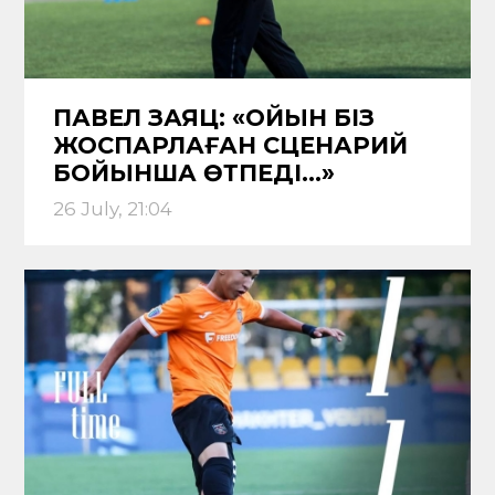
ПАВЕЛ ЗАЯЦ: «ОЙЫН БІЗ
ЖОСПАРЛАҒАН СЦЕНАРИЙ
БОЙЫНША ӨТПЕДІ…»
26 July, 21:04